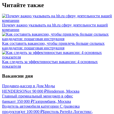
Читайте также
Почему важно указывать на hh.ru сферу деятельности вашей
компании
Как составить вакансию, чтобы привлечь больше сильных
кандидатов: пошаговая инструкция
Как следить за эффективностью вакансии: 4 основных
показателя
Вакансии дня
Продавец-кассир в Дом Моды
HENDERSON
от
90 000
₽
Henderson, Москва
Главный премиальный менеджер в офис
банка
от
350 000
₽
Газпромбанк, Москва
Водитель автомобиля категории C (развозка
продуктов)
от
100 000
₽
Бристоль Ритейл Логистикс,