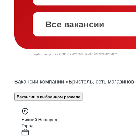
и своевременную пос
на полки магазинов 
Наши сотрудники работают
Все вакансии
общая цель — делать при
Наши
13 распределительных
страну от востока до запада,
до Калининграда, чтобы обес
логистику и быструю доставку
подбор ведётся в ООО БРИСТОЛЬ РИТЕЙЛ ЛОГИСТИКС
Вакансии компании «Бристоль, сеть магазинов
Это про на
Вакансии в выбранном разделе
Забота
Нижний Новгород
Город
и поддержка