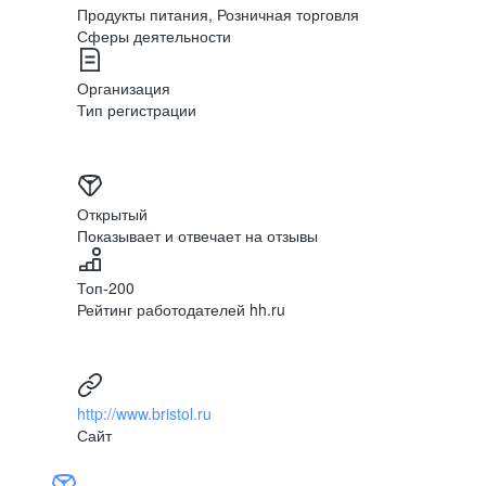
Продукты питания, Розничная торговля
Сферы деятельности
Мы ценим мнение наших
Организация
независимо от их долж
Тип регистрации
ситуациях, а в случае 
место внутри компании 
Открытый
Показывает и отвечает на отзывы
Топ-200
Рейтинг работодателей hh.ru
http://www.bristol.ru
Сайт