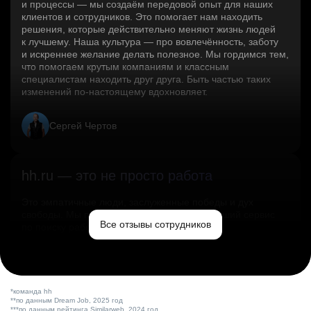
и процессы — мы создаём передовой опыт для наших
клиентов и сотрудников. Это помогает нам находить
решения, которые действительно меняют жизнь людей
к лучшему. Наша культура — про вовлечённость, заботу
и искреннее желание делать полезное. Мы гордимся тем,
что помогаем крутым компаниям и классным
специалистам находить друг друга. Быть частью таких
изменений по‑настоящему вдохновляет.
Сергей Чертов
hh.ru — это не просто работа
Это эмпатичные люди, заслуженные победы и дух
свободы. Мы помогаем миру и создаём лучший сервис
Все отзывы сотрудников
по поиску работы в стране.
Ольга Емельянова
*команда hh
**по данным Dream Job, 2025 год
***по данным рейтинга Similarweb, 2024 год