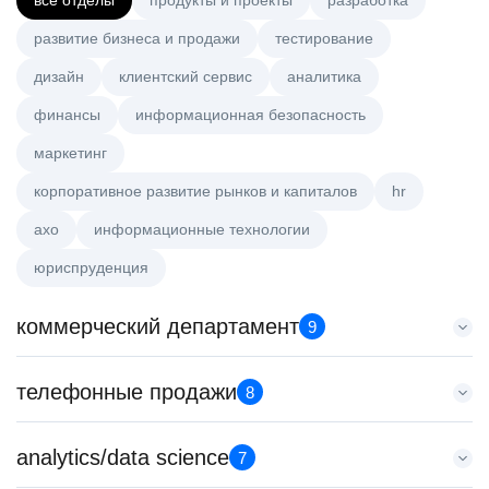
все отделы
продукты и проекты
разработка
развитие бизнеса и продажи
тестирование
дизайн
клиентский сервис
аналитика
финансы
информационная безопасность
маркетинг
корпоративное развитие рынков и капиталов
hr
axo
информационные технологии
юриспруденция
коммерческий департамент
9
Тренер по развитию компетенций продаж
телефонные продажи
8
HeadHunter::Коммерческий департамент
20 июл. 2026
Менеджер по продажам B2B
analytics/data science
з/п не указана
7
HeadHunter::Телефонные продажи
Ярославль