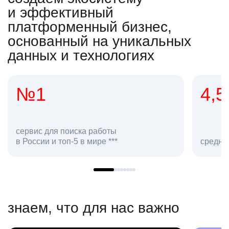
и эффективный
платформенный бизнес,
основанный на уникальных
данных и технологиях
4,5
2
сотр
средняя оценка hh.ru как работодателя **
в hh.
знаем, что для нас важно