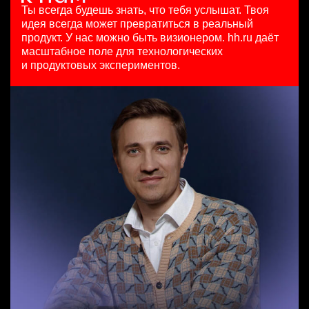
HeadHunter::Коммерческий департамент
з/п не указана
29 июл. 2026
Ты всегда будешь знать, что тебя услышат.
Твоя
21 июл. 2026
Ташкент
з/п не указана
идея всегда может превратиться в реальный
Младший SEO специалист
з/п не указана
Москва
продукт.
У нас можно быть визионером. hh.ru даёт
HeadHunter::Департамент маркетинга
Санкт-Петербург
масштабное поле для технологических
Менеджер по привлечению клиентов (B2B)
10 июл. 2026
и продуктовых экспериментов.
HeadHunter::Телефонные продажи
з/п не указана
Key Account Manager (EdTech)
вчера
Москва
HeadHunter::Коммерческий департамент
100000 - 137000 ₽
4 авг. 2026
Ярославль
150000 ₽
Санкт-Петербург