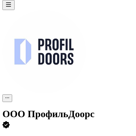
ООО
ПрофильДоорс