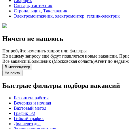
Сварщик
Слесарь, сантехник
Стропальщик, Такелажник
Электромонтажник, электромонтер, техник-электрик
Ничего не нашлось
Попробуйте изменить запрос или фильтры
По вашему запросу ещё будут появляться новые вакансии. При
Все вакансии
Большевик (Московская область)
Агент по недви
В мессенджер
На почту
Быстрые фильтры подбора вакансий
Без опыта работы
Вечерняя и ночная
Вахтовый метод
График 5/2
Гибкий график
Два через два
За последние три дня