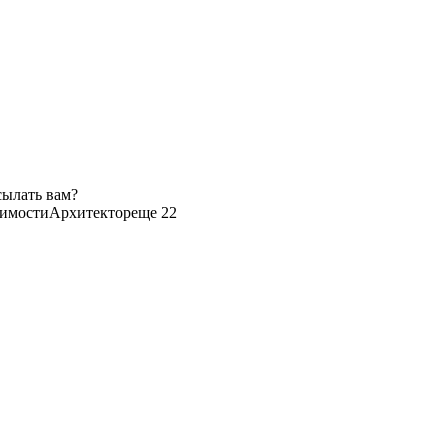
сылать вам?
жимости
Архитектор
еще 22