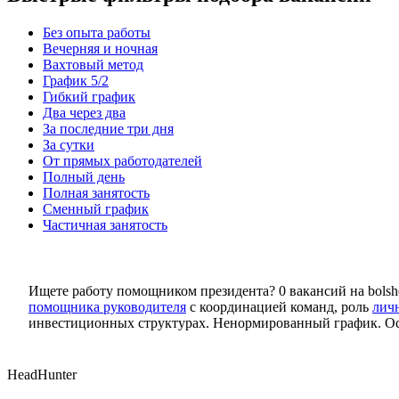
Без опыта работы
Вечерняя и ночная
Вахтовый метод
График 5/2
Гибкий график
Два через два
За последние три дня
За сутки
От прямых работодателей
Полный день
Полная занятость
Сменный график
Частичная занятость
Ищете работу помощником президента? 0 вакансий на bolshe
помощника руководителя
с координацией команд, роль
лич
инвестиционных структурах. Ненормированный график. Осно
HeadHunter