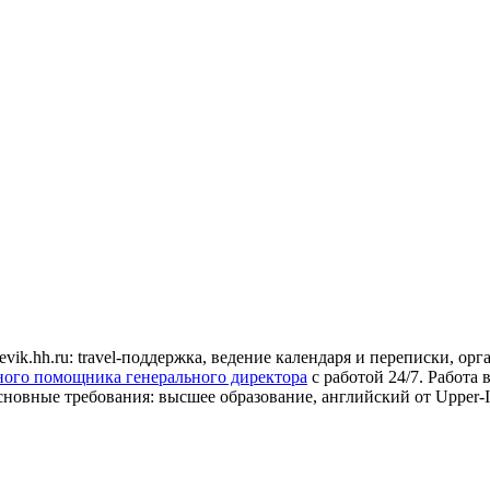
vik.hh.ru: travel-поддержка, ведение календаря и переписки, ор
ного помощника генерального директора
с работой 24/7. Работа
вные требования: высшее образование, английский от Upper-Int