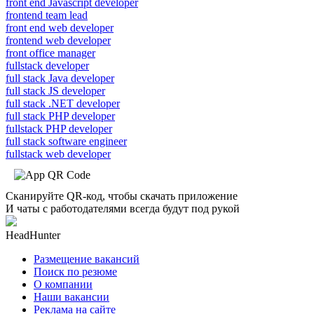
front end Javascript developer
frontend team lead
front end web developer
frontend web developer
front office manager
fullstack developer
full stack Java developer
full stack JS developer
full stack .NET developer
full stack PHP developer
fullstack PHP developer
full stack software engineer
fullstack web developer
Сканируйте QR-код, чтобы скачать приложение
И чаты с работодателями всегда будут под рукой
HeadHunter
Размещение вакансий
Поиск по резюме
О компании
Наши вакансии
Реклама на сайте