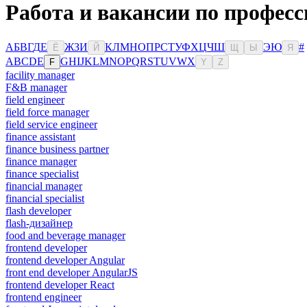
Работа и вакансии по профес
А
Б
В
Г
Д
Е
Ж
З
И
К
Л
М
Н
О
П
Р
С
Т
У
Ф
Х
Ц
Ч
Ш
Э
Ю
#
Ё
Й
Щ
Ы
Я
A
B
C
D
E
G
H
I
J
K
L
M
N
O
P
Q
R
S
T
U
V
W
X
F
Y
Z
facility manager
F&B manager
field engineer
field force manager
field service engineer
finance assistant
finance business partner
finance manager
finance specialist
financial manager
financial specialist
flash developer
flash-дизайнер
food and beverage manager
frontend developer
frontend developer Angular
front end developer AngularJS
frontend developer React
frontend engineer