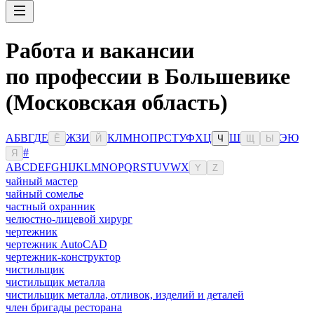
Работа и вакансии
по профессии в Большевике
(Московская область)
А
Б
В
Г
Д
Е
Ж
З
И
К
Л
М
Н
О
П
Р
С
Т
У
Ф
Х
Ц
Ш
Э
Ю
Ё
Й
Ч
Щ
Ы
#
Я
A
B
C
D
E
F
G
H
I
J
K
L
M
N
O
P
Q
R
S
T
U
V
W
X
Y
Z
чайный мастер
чайный сомелье
частный охранник
челюстно-лицевой хирург
чертежник
чертежник AutoCAD
чертежник-конструктор
чистильщик
чистильщик металла
чистильщик металла, отливок, изделий и деталей
член бригады ресторана