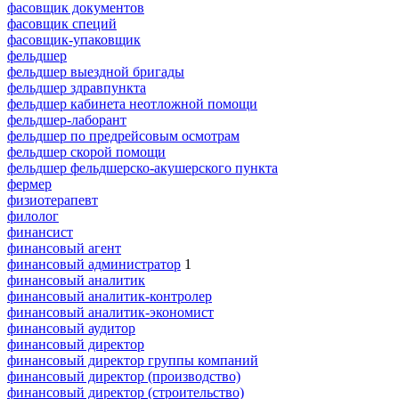
фасовщик документов
фасовщик специй
фасовщик-упаковщик
фельдшер
фельдшер выездной бригады
фельдшер здравпункта
фельдшер кабинета неотложной помощи
фельдшер-лаборант
фельдшер по предрейсовым осмотрам
фельдшер скорой помощи
фельдшер фельдшерско-акушерского пункта
фермер
физиотерапевт
филолог
финансист
финансовый агент
финансовый администратор
1
финансовый аналитик
финансовый аналитик-контролер
финансовый аналитик-экономист
финансовый аудитор
финансовый директор
финансовый директор группы компаний
финансовый директор (производство)
финансовый директор (строительство)