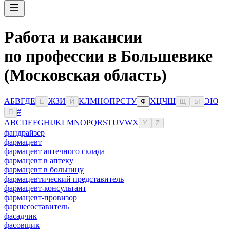
Работа и вакансии
по профессии в Большевике
(Московская область)
А
Б
В
Г
Д
Е
Ж
З
И
К
Л
М
Н
О
П
Р
С
Т
У
Х
Ц
Ч
Ш
Э
Ю
Ё
Й
Ф
Щ
Ы
#
Я
A
B
C
D
E
F
G
H
I
J
K
L
M
N
O
P
Q
R
S
T
U
V
W
X
Y
Z
фандрайзер
фармацевт
фармацевт аптечного склада
фармацевт в аптеку
фармацевт в больницу
фармацевтический представитель
фармацевт-консультант
фармацевт-провизор
фаршесоставитель
фасадчик
фасовщик