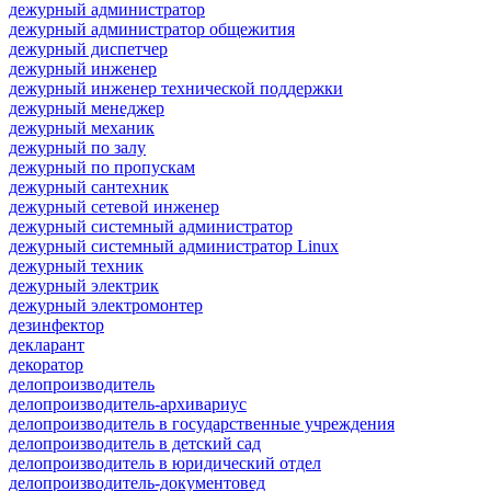
дежурный администратор
дежурный администратор общежития
дежурный диспетчер
дежурный инженер
дежурный инженер технической поддержки
дежурный менеджер
дежурный механик
дежурный по залу
дежурный по пропускам
дежурный сантехник
дежурный сетевой инженер
дежурный системный администратор
дежурный системный администратор Linux
дежурный техник
дежурный электрик
дежурный электромонтер
дезинфектор
декларант
декоратор
делопроизводитель
делопроизводитель-архивариус
делопроизводитель в государственные учреждения
делопроизводитель в детский сад
делопроизводитель в юридический отдел
делопроизводитель-документовед