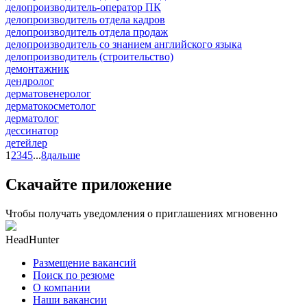
делопроизводитель-оператор ПК
делопроизводитель отдела кадров
делопроизводитель отдела продаж
делопроизводитель со знанием английского языка
делопроизводитель (строительство)
демонтажник
дендролог
дерматовенеролог
дерматокосметолог
дерматолог
дессинатор
детейлер
1
2
3
4
5
...
8
дальше
Скачайте приложение
Чтобы получать уведомления о приглашениях мгновенно
HeadHunter
Размещение вакансий
Поиск по резюме
О компании
Наши вакансии