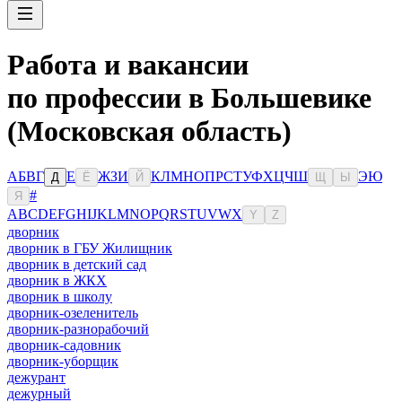
Работа и вакансии
по профессии в Большевике
(Московская область)
А
Б
В
Г
Е
Ж
З
И
К
Л
М
Н
О
П
Р
С
Т
У
Ф
Х
Ц
Ч
Ш
Э
Ю
Д
Ё
Й
Щ
Ы
#
Я
A
B
C
D
E
F
G
H
I
J
K
L
M
N
O
P
Q
R
S
T
U
V
W
X
Y
Z
дворник
дворник в ГБУ Жилищник
дворник в детский сад
дворник в ЖКХ
дворник в школу
дворник-озеленитель
дворник-разнорабочий
дворник-садовник
дворник-уборщик
дежурант
дежурный